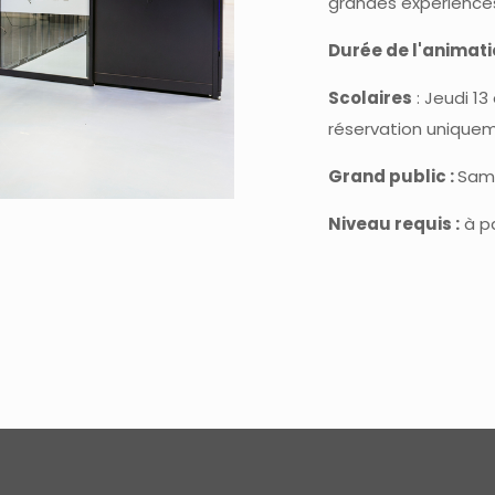
grandes expérience
Durée de l'animati
Scolaires
: Jeudi 13
réservation unique
Grand public :
Same
Niveau requis :
à pa