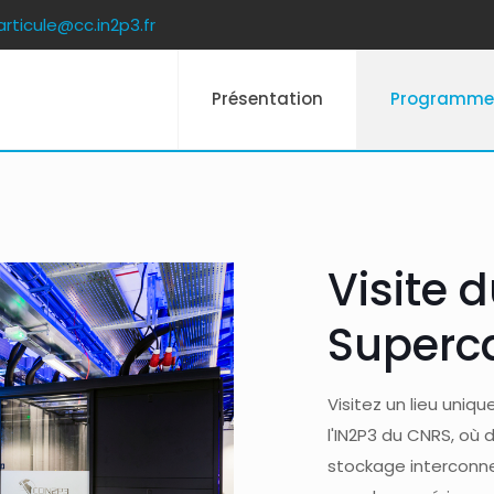
articule@cc.in2p3.fr
Présentation
Programme
Visite 
Superca
Visitez un lieu uniqu
l'IN2P3 du CNRS, où 
stockage interconne